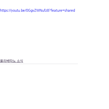
https://youtu.be/0GgvZWNufz8?feature=shared
올리베따노 소식
전체 보기
최근 게시물